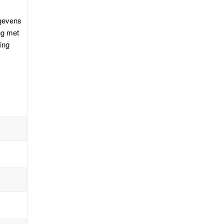
egevens
ng met
ling