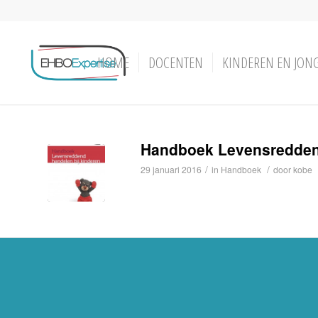
HOME
DOCENTEN
KINDEREN EN JON
Handboek Levensreddend
/
/
29 januari 2016
in
Handboek
door
kobe