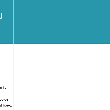
J
 i.v.m.
k
 op de
it boek,