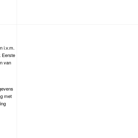
 i.v.m.
k Eerste
en van
egevens
ng met
ling