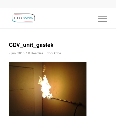
CDV_unit_gaslek
/
/
7 juni 2016
0 Reacties
door
kobe